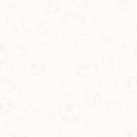
现阵脚松动情况，此
定推进效果。据统计数
！
军团的双重
隐忧②
重镜像：喜悦与隐