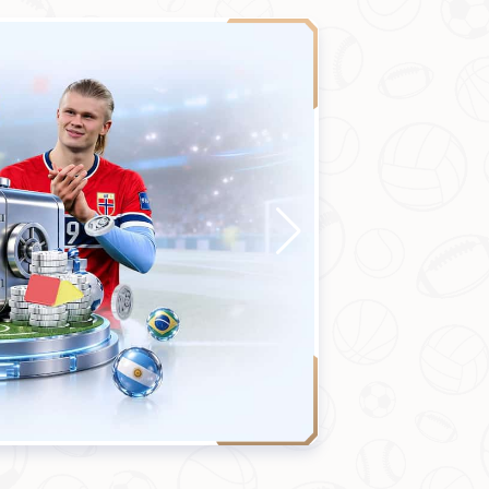
立即咨询
联系我们