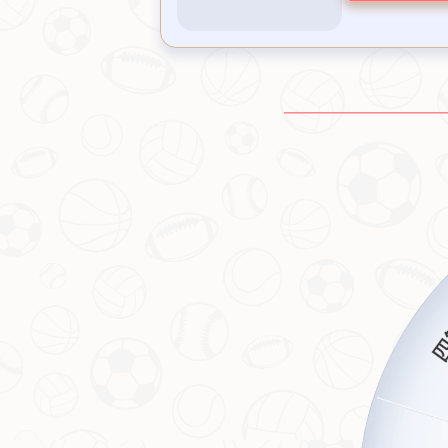
ESP
卡鲁索，这位篮球
雄”，还是球队中
一部分。近日，
E