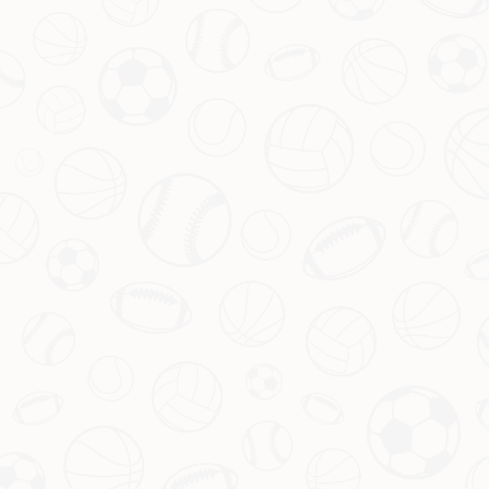
世界杯首
环
世界杯首次采用
法蒂表达不满，
年度准入争议再