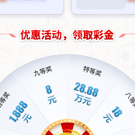
新闻资讯
N致敬卡鲁索：从发展联
传奇的励志之路
2025-08-16T02:41:40+08:00
场上的“灰衣骑士”，是NBA历史上一个独特的存在。不论是作为
的关键轮换，他都以实际行动证明了，即便出身不起眼，也能凭借
SPN特别展示了一张卡鲁索的主题海报，聚焦他的传奇之路——从
如今两夺总冠军荣耀
。
逆袭之路：从低谷到巅峰