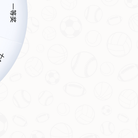
分年轻球员只能把这当
在大学毕业后，他并
累经验的平台。一段
深刻印象。