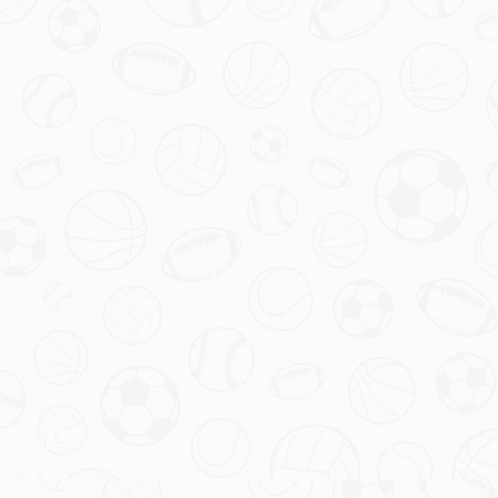
爱游戏体育官方APP下载-网页版登录入口地址| AYX Sports
分享至
火箭交易涉及多个未来次轮签，包括
26年、30年和32年的选秀权
热门新闻
火箭交易涉及多个未来次轮签，包括26年、30年和32年
的选秀权
小因扎吉：弗拉泰西出场成疑却发挥
查看更多
关键作用
小因扎吉：弗拉泰西出场成疑却发挥关键作用
【早报】曼城狂胜众神归来，姆巴佩
查看更多
双响，曼联失足！