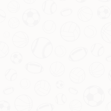
提交
雷速体育官网APP下载结合Leisu Sports的体育赛事直播与比分数据
入口，为球迷提供第一手赛事...