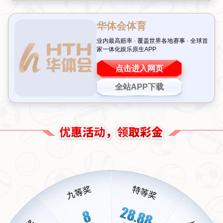
及对双方球队的影响。
一、米兰为何锁定格拉：实力与潜力并存
AC米兰近年来在重建道路上稳步前进，而引进一名具备即战力且有
发展潜力的球员成为他们的首要目标。格拉作为一名技术出色的中
场球员，不仅在进攻端有突出表现，其防守能力和场上的大局观也
备受认可。
据统计，他在过去一个赛季中场均拦截次数高达2.5次
，