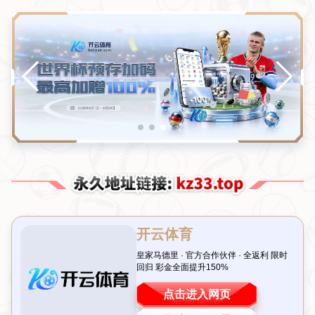
立即咨询
新闻资讯
网站首页
新闻资讯