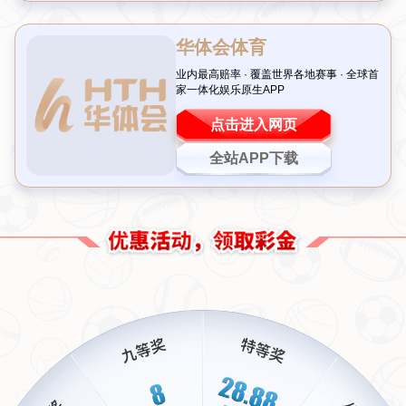
他对绿军的信心，也让人们对这场比赛的结果充满期待。究竟是什
么让皮尔斯如此笃定？他的“光脚挑战”又是否会成真？让我们一探究
竟。
皮尔斯的豪言：绿军胜负牵动人心
保罗·皮尔斯作为凯尔特人的传奇人物，对球队的情感毋庸置疑。他
在担任评论员时，经常以犀利的观点和幽默的风格吸引观众。这
次，他抛出“如果绿军输球，就
光脚徒步15英里
到演播室”的惊人言
论，无疑是想表达对球队获胜的强烈信念。据悉，这15英里的距离
可不是小数目，光脚行走更是对体力和意志的双重考验。而他在赛
后承诺发布
导航图
，更是让粉丝们期待这一“戏剧性”后续。
这种行为虽然看似夸张，却也体现了皮尔斯对绿军近况的关注。作
为一支历史悠久的强队，凯尔特人在本赛季的表现备受瞩目。无论
是塔图姆的进攻火力，还是布朗的全面发挥，都让人对他们的未来
充满希望。皮尔斯此举，或许正是为了激励球员和球迷，让大家更
加团结一心。