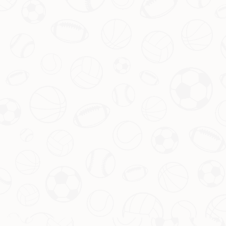
此次事件的特别之处在于，皮尔斯不仅提出了一个极具视觉冲击力
的挑战——
光脚走15英里
，还结合现代科技元素，比如通过
导航图
来
记录和分享过程。这种方式既贴合当下社交媒体的传播趋势，又能
拉近与粉丝的距离。可以预见，无论比赛结果如何，这一话题都将
在赛后持续发酵。
绿军前景展望：压力与动力并存
对于波士顿凯尔特人来说，皮尔斯的言论无疑给他们增添了一份额
外的动力。本赛季，绿军在东部联盟中表现稳定，但面对强敌时仍
有不少考验。如果他们能在接下来的比赛中保持状态，不仅能证明
自己的实力，也能让皮尔斯的“光脚之旅”成为一句玩笑话。反之，若
不幸失利，球迷们可能更关心的是，这位传奇球星是否会真的兑现
诺言。
无论如何，体育赛事的魅力就在于它的不确定性。每一场比赛都是
一个故事，而像皮尔斯这样的插曲，则为这个故事增添了更多看