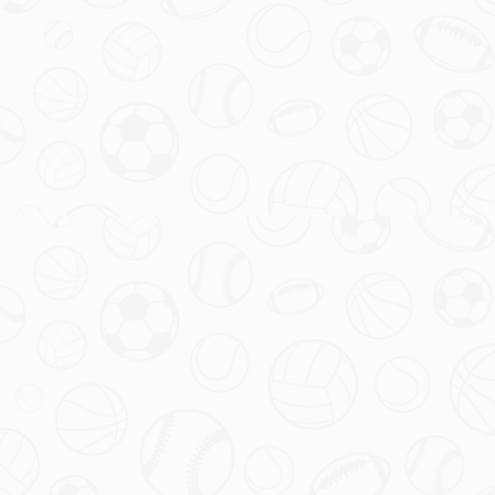
提交
雷速体育官网APP下载结合Leisu Sports的体育赛事直播与比分数据