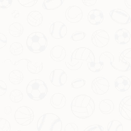
案例分析：名人豪言如何点燃话题热度
类似的事件在体育圈并不少见。例如，前几年某足球解说员曾公开
表示，如果某支弱队爆冷获胜，他就倒立直播。结果，那支队伍真
的创造了奇迹，而解说员也兑现了诺言，这一事件迅速成为网络热
议话题。从中可以看出，像皮尔斯这样的公众人物，通过一些夸张
的承诺，往往能极大提升赛事的关注度。对于“绿军输球”的讨论，也
因此被推上了新的高度。