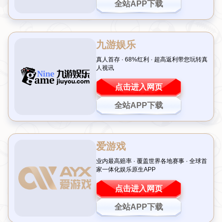
新闻资讯
皮尔斯说绿军输了他就光脚走15英
里去演播室 赛后发+导航图
2026-01-17T02:36:37+08:00
引言：一场豪言背后的热血与承诺
在NBA的激烈赛场上，球员和评论员的豪言壮语总是能点燃粉丝的
热情。最近，前凯尔特人球星保罗·皮尔斯的一句话引发了广泛关注
——如果波士顿凯尔特人（绿军）输掉比赛，他将
光脚走15英里
前往
演播室，并在赛后晒出导航图作为证明！这一大胆宣言不仅展现了