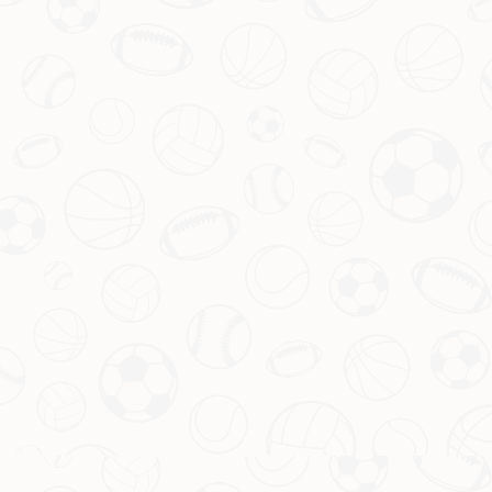
入口，为球迷提供第一手赛事...
友情链接
网站首页
关于雷速比分网
服务优势
团队介绍
新闻资讯
联系我们