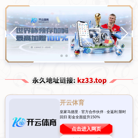
立即咨询
新闻资讯
网站首页
新闻资讯