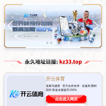
立即咨询
新闻资讯
网站首页
新闻资讯