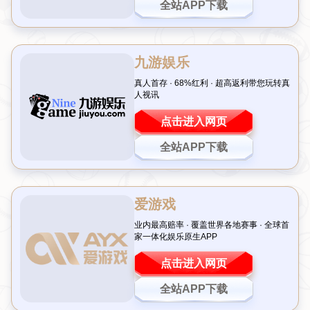
新闻资讯
尤文意杯强势晋级8强，伤员回归
助力莫塔波焕发新生机
2026-05-04T02:42:14+08:00
引言：尤文强势回归 意杯赛场再掀热潮
在最近的意大利杯比赛中，尤文图斯以一场酣畅淋漓的大胜成功晋
级8强，展现了球队不容小觑的实力。更令人振奋的是，几位关键伤
员的复出为教练莫塔波带来了全新的战术选择和信心。这场比赛不
仅是一次简单的胜利，更像是尤文新篇章的起点，球迷们对未来的