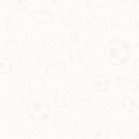
博需正视现实
关于雷速比分网
关于雷速比分网
公司致力于体育文旅小镇的开发建设与运营，打造集体育
赛事、休闲旅游、文化娱乐于一体的特色小镇。公司已成
功开发多个文旅小镇项目，吸引大量游客与体育爱好者。
未来，公司将不断扩大文旅小镇布局，成为体育文旅产
业...