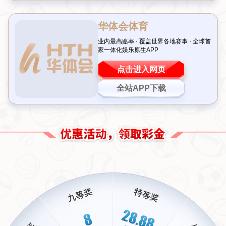
期待也因此被点燃。接下来，我们将从比赛表现和伤员复出的影响
两个方面，深入探讨这场胜利背后的意义。
大胜背后的实力彰显
在本场意大利杯的较量中，尤文图斯展现了强大的攻击力和稳固的
防守，以压倒性的优势击败对手，顺利挺进8强。整场比赛，球队在
进攻端展现了极高的效率，多名球员轮番建功，而防守端也几乎滴
水不漏。这种全方位的表现让人看到了
莫塔波战术体系的成熟
。尤
其是在关键时刻，球员们的默契配合和临场应变能力令人印象深
刻。这样的胜利不仅提升了球队士气，也为接下来的联赛和欧战奠
定了坚实基础。
值得一提的是，这场比赛中一些年轻球员的出色发挥，为队伍注入
了新鲜血液。他们的活力与老将的经验形成了完美互补，让人看到
尤文在阵容深度上的潜力。可以预见，在
意大利杯
的后续赛程中，
这样的状态将帮助球队走得更远。
伤员复出 新动力注入