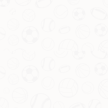
显提升，甚至在面对强敌时也能从容应对。类似的情况还发生在进
攻端，一位技术型中场的归队使得球队在前场串联更加流畅，直接
提升了进球效率。