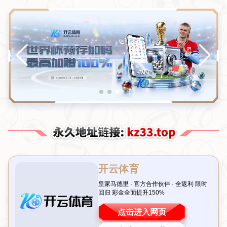
立即咨询
新闻资讯
网站首页
新闻资讯