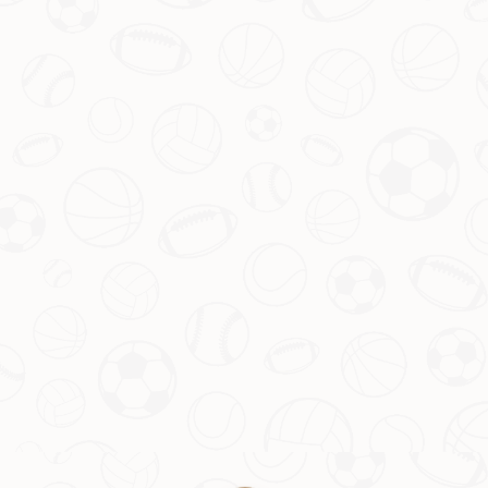
关于雷速比分网
服务优势
团队介绍
新闻资讯
联系我们
雷速体育官网APP下载-体育赛事直播与比分数据入口 Leisu Sports
All Rights by
雷速比分网