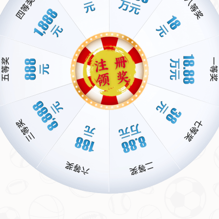
调整的后果
，就是球队在最后时刻显得混乱，错失了扳平或反超的
机会。
三：案例对比——其他教练如何处理类似场景？
为了更好地理解这一决策的争议，我们可以回顾一些类似的比赛场
景。以勇士队主帅科尔为例，在多次季后赛的关键时刻，科尔总是
倾向于利用暂停来重新梳理战术，明确每个球员的任务。2019年总
决赛第六场，尽管最终未能挽回败局，但科尔的每次暂停都让勇士
队在短时间内重拾节奏，制造了多次得分机会。相比之下，马祖拉
的选择显得过于冒险，尤其是在对手刚刚完成关键得分的情况下，
一个短暂的停顿或许能改变结局
。