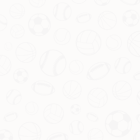
欧冠直播：体验欧洲足球冠军联赛的
热门新闻
绝佳途径
欧冠直播：体验欧洲足球冠军联赛的绝佳途径
富安健洋与阿森纳达成续约协议，周
查看更多
薪激增至10万英镑
富安健洋与阿森纳达成续约协议，周薪激增至10万英镑
惊！基米希肩伤或致4周缺阵，拜仁阵
查看更多
中谁能顶上？
惊！基米希肩伤或致4周缺阵，拜仁阵中谁能顶上？
欧联杯附加赛抽签揭晓：罗马对阵波
查看更多
尔图
欧联杯附加赛抽签揭晓：罗马对阵波尔图
查看更多