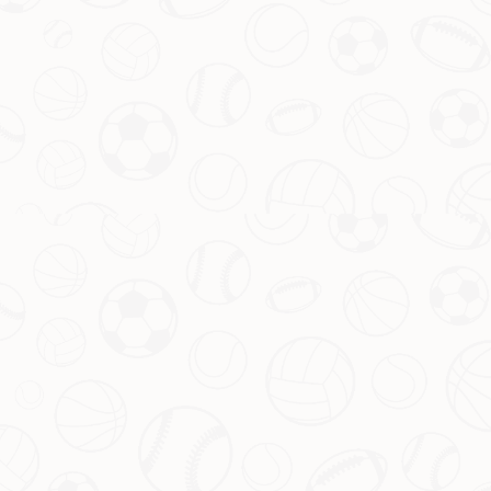
雷速体育官网APP下载结合Leisu Sports的体育赛事直播与比分数据
入口，为球迷提供第一手赛事...
友情链接
网站首页